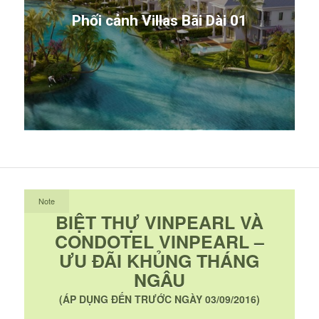
Phối cảnh Villas Bãi Dài 01
Note
BIỆT THỰ VINPEARL VÀ
CONDOTEL VINPEARL –
ƯU ĐÃI KHỦNG THÁNG
NGÂU
(ÁP DỤNG ĐẾN TRƯỚC NGÀY 03/09/2016)