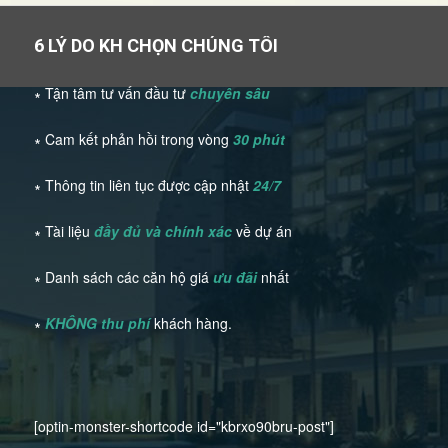
6 LÝ DO KH CHỌN CHÚNG TÔI
∗ Tận tâm tư vấn đầu tư
chuyên sâu
∗ Cam kết phản hồi trong vòng
30 phút
∗ Thông tin liên tục được cập nhật
24/7
∗ Tài liệu
đầy đủ và chính xác
về dự án
∗ Danh sách các căn hộ giá
ưu đãi
nhất
∗
KHÔNG thu phí
khách hàng.
[optin-monster-shortcode id="kbrxo90bru-post"]