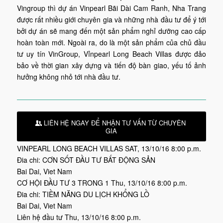
Vingroup thì dự án Vinpearl Bãi Dài Cam Ranh, Nha Trang
được rất nhiều giới chuyên gia và những nhà đầu tư để ý tới
bởi dự án sẽ mang đến một sản phẩm nghỉ dưỡng cao cấp
hoàn toàn mới. Ngoài ra, do là một sản phẩm của chủ đầu
tư uy tín VinGroup, Vỉnpearl Long Beach Villas được đảo
bảo về thời gian xây dựng và tiến độ bàn giao, yếu tố ảnh
hưởng không nhỏ tới nhà đầu tư.
LIÊN HỆ NGAY ĐỂ NHẬN TƯ VẤN TỪ CHUYÊN
GIA
VINPEARL LONG BEACH VILLAS
SAT, 13/10/16 8:00 p.m.
Ðia chi:
CƠN SỐT ĐẦU TƯ BẤT ĐỘNG SẢN
Bai Dai
,
Viet Nam
CƠ HỘI ĐẦU TƯ 3 TRONG 1
Thu, 13/10/16 8:00 p.m.
Ðia chi:
TIỀM NĂNG DU LỊCH KHỔNG LỒ
Bai Dai
,
Viet Nam
Liên hệ đầu tư
Thu, 13/10/16 8:00 p.m.