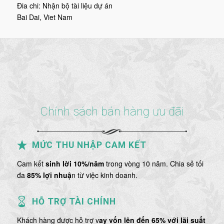
Ðia chi:
Nhận bộ tài liệu dự án
Bai Dai
,
Viet Nam
Chính sách bán hàng ưu đãi
MỨC THU NHẬP CAM KẾT
Cam kết
sinh lời 10%/năm
trong vòng 10 năm. Chia sẻ tối
đa
85% lợi nhuậ
n từ việc kinh doanh.
HỖ TRỢ TÀI CHÍNH
Khách hàng được hỗ trợ v
ay vốn lên đến 65% với lãi suất