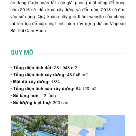
án đang được hoàn tất việc giải phóng mặt bằng để trong
năm 2016 sẽ triển khai xây dựng và đến năm 2018 sẽ đưa
vào sử dụng. Quý khách hãy ghé thăm website của chúng
tôi liên tục để cập nhật tình hình xây dựng dự án Vinpearl
Bãi Dài Cam Ranh.
QUY MÔ
•
Tổng diện tích đất:
261.948 m2
•
Tổng diện tích xây dựng:
48.045 m2
•
Mật độ xây dựng:
18%
•
Tổng diện tích sàn xây dựng:
64.120 m2
•
Số tầng nổi:
1-2 tầng
•
Số lượng biệt thự:
200 căn