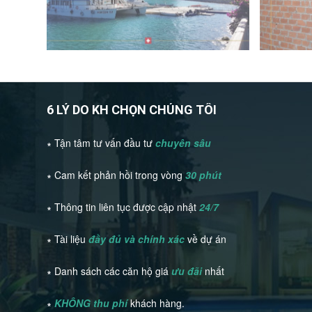
6 LÝ DO KH CHỌN CHÚNG TÔI
∗ Tận tâm tư vấn đầu tư
chuyên sâu
∗ Cam kết phản hồi trong vòng
30 phút
∗ Thông tin liên tục được cập nhật
24/7
∗ Tài liệu
đầy đủ và chính xác
về dự án
∗ Danh sách các căn hộ giá
ưu đãi
nhất
∗
KHÔNG thu phí
khách hàng.